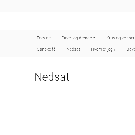
Forside
Piger- og drenge
Krus og kopper
Ganske få
Nedsat
Hvem er jeg ?
Gave
Nedsat