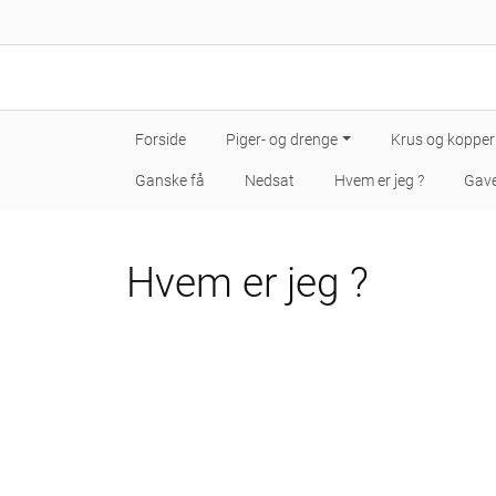
Forside
Piger- og drenge
Krus og kopper
Ganske få
Nedsat
Hvem er jeg ?
Gave
Hvem er jeg ?