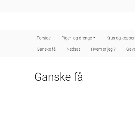
Forside
Piger- og drenge
Krus og kopper
Ganske få
Nedsat
Hvem er jeg ?
Gave
Ganske få